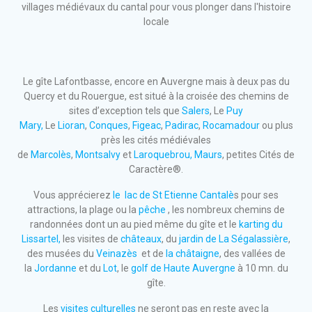
villages médiévaux du cantal pour vous plonger dans l'histoire
locale
Le gîte Lafontbasse, encore en Auvergne mais à deux pas du
Quercy et du Rouergue, est situé à la croisée des chemins de
sites d’exception tels que
Salers
, Le
Puy
Mary,
Le
Lioran
,
Conques
,
Figeac
,
Padirac
,
Rocamadour
ou plus
près les cités médiévales
de
Marcolès
,
Montsalvy
et
Laroquebrou
,
Maurs
, petites Cités de
Caractère®.
Vous apprécierez
le lac de St Etienne Cantalè
s pour ses
attractions, la plage ou la
pêche
, les nombreux chemins de
randonnées dont un au pied même du gîte et le
karting du
Lissartel,
les visites de
châteaux
, du
jardin de La Ségalassière
,
des musées du
Veinazès
et de
la châtaigne
, des vallées de
la
Jordanne
et du
Lot
, le
golf de Haute Auvergne
à 10 mn. du
gîte.
Les
visites culturelles
ne seront pas en reste avec la