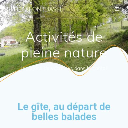
GITE
LAFONTBASSE
Activités de
pleine nature
locations de vacances dans le cantal
Le gîte, au départ de
belles balades