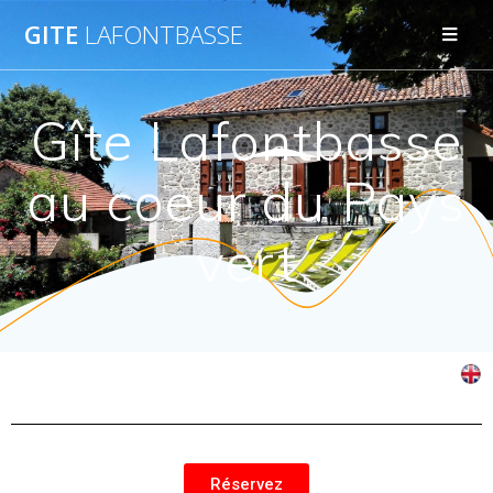
GITE
LAFONTBASSE
Gîte Lafontbasse
au coeur du Pays
vert
Réservez